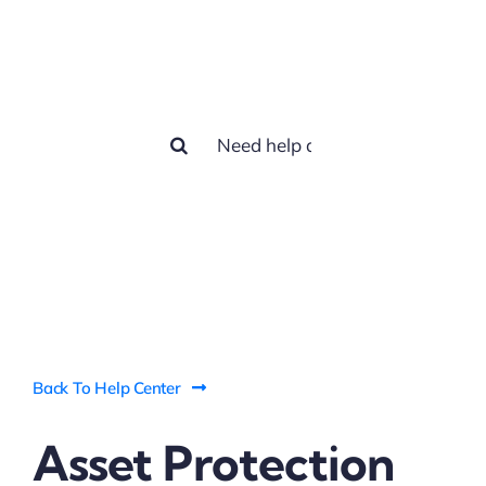
How we can
help you?
Search
for:
Back To Help Center
Asset Protection