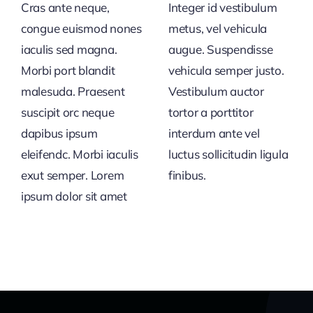
Cras ante neque,
Integer id vestibulum
congue euismod nones
metus, vel vehicula
iaculis sed magna.
augue. Suspendisse
Morbi port blandit
vehicula semper justo.
malesuda. Praesent
Vestibulum auctor
suscipit orc neque
tortor a porttitor
dapibus ipsum
interdum ante vel
eleifendc. Morbi iaculis
luctus sollicitudin ligula
exut semper. Lorem
finibus.
ipsum dolor sit amet